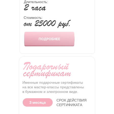
Длительность:
Cтоимость:
Именные подарочные сертификаты
на все мастер-классы представлены
Макияж без вреда для кожи
в бумажном и электронном виде.
Уделяем внимание выбору средств,
СРОК ДЕЙСТВИЯ
содержащих натуральные
СЕРТИФИКАТА
ингредиенты и не забивающих поры.