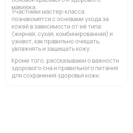
Научишься
Узнаешь, как
подбирать
делать макияж
уходовую
без вреда для
косметику под
кожи
свой тип кожи