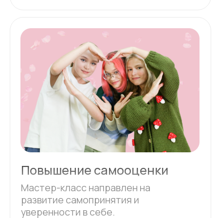
Уход
Косметика
Макияж
Практика
Фотосессия
Уход за кожей -
основа красивой
здоровой кожи, на мастер-классе
особое внимание уделяется уходу
за подростковой кожей:
Особенности подростковой
кожи