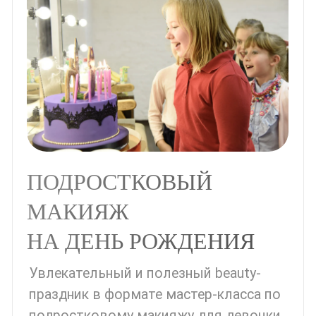
На всех групповых мастер-классах в
подарок - фотосессия от
профессионального фотографа:
фотограф делает репортажную
съёмку, как девочки себя красят, и в
конце мастер-класса - портретные и
общие фотографии девочек.
Мы уверены, что фотографии станут
не только прекрасным дополнением
к мастер-классу, но и замечательным
подарком на память.