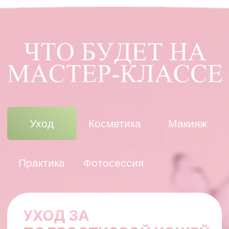
Сможешь
Изучишь
самостоятельно
техники
сделать красивый
макияжа и
натуральный
подберешь себе
макияж
свой стиль
АВТОРСКИЕ
МАСТЕР-КЛАССЫ