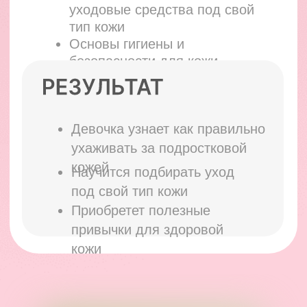
мастер-классы по макияжу для
девочек-подростков
За 5 лет провела
более 600 мастер-
классов
Обучила макияжу и уходу за
собой более 3500 девочек
Автор книги "Твой первый макияж"
Мастер-классы проводит Ирина
Молчанова и преподаватели школы,
прошедшие подготовку по авторской
методике. Качество обучения
контролируется лично Ириной
Молчановой.