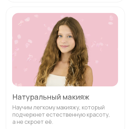
Обучаем правильной гигиене и
уходу за кожей, что является
основой красивого и здорового
макияжа.
Участники мастер-класса
познакомятся с основами ухода за
кожей в зависимости от её типа
(жирная, сухая, комбинированная) и
узнают, как правильно очищать,
увлажнять и защищать кожу.
Кроме того, рассказываем о важности
здорового сна и правильного питания
для сохранения здоровья кожи.