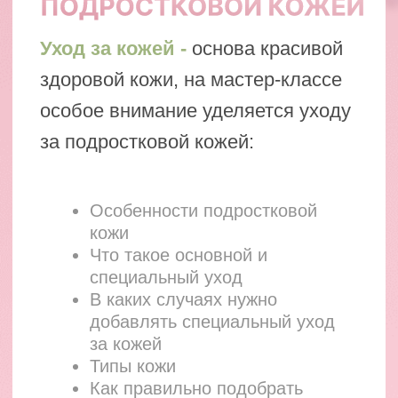
Автор программы
Ирина Молчанова
-
Основатель уникального
направления
"подростковый макияж":
Организовала первые в Москве