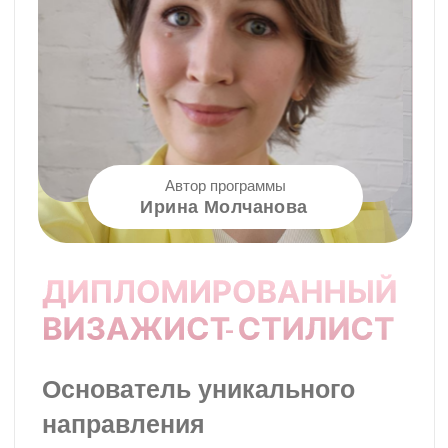
Групповой
Курс Подростков
мастер-класс
макияж
МК Подростковый
Занятия в течение
дневной макияж
месяца (4 очных заня
студии + онлайн обуч
В группе 3-5 девочек.
Подробнее
МК "Подростковый
макияж 3 в 1"