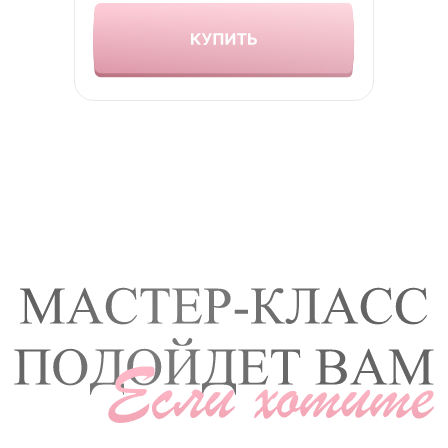
Натуральный макияж
Научим легкому макияжу, который
подчеркнет естественную красоту,
а не скроет её.