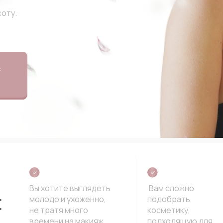
оту.
Вы хотите выглядеть
Вам сложно
:
молодо и ухоженно,
подобрать
не тратя много
косметику,
времени на макияж
подходящую для