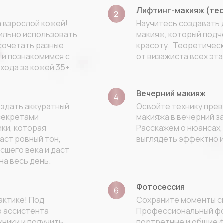
Лифтинг-макияж (тео
а взрослой кожей!
Научитесь создавать
ильно использовать
макияж, который под
 сочетать разные
красоту. Теоретическ
 и познакомимся с
от визажиста всех эт
хода за кожей 35+.
Вечерний макияж
создать аккуратный
Освойте технику пре
секретами
макияжа в вечерний з
ки, которая
Расскажем о нюансах,
аст ровный тон,
выглядеть эффектно и
сшего века и даст
на весь день.
Фотосессия
актике! Под
Сохраните моменты с
о ассистента
Профессиональный ф
хники и получить
портретные и общие ф