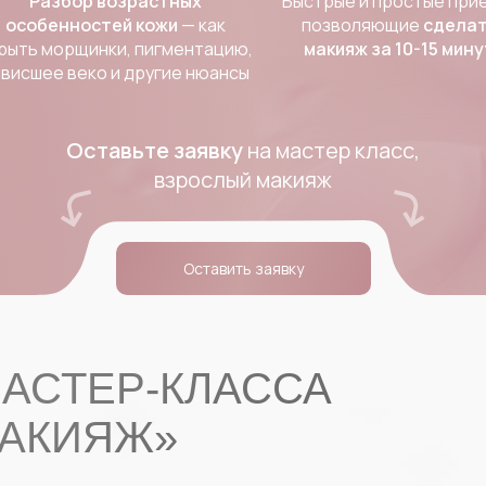
Разбор возрастных
Быстрые и простые при
особенностей кожи
— как
позволяющие
сдела
рыть морщинки, пигментацию,
макияж за 10-15 мину
висшее веко и другие нюансы
Оставьте заявку
на мастер класс,
взрослый макияж
Оставить заявку
АСТЕР-КЛАССА
МАКИЯЖ»