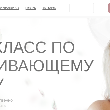
асписание МК
Отзывы
Контакты
КЛАСС ПО
ИВАЮЩЕМУ
У
твенно,
ить