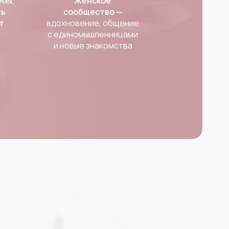
ёмы,
Женское
ть
сообщество —
т
вдохновение, общение
с единомышленницами
и новые знакомства