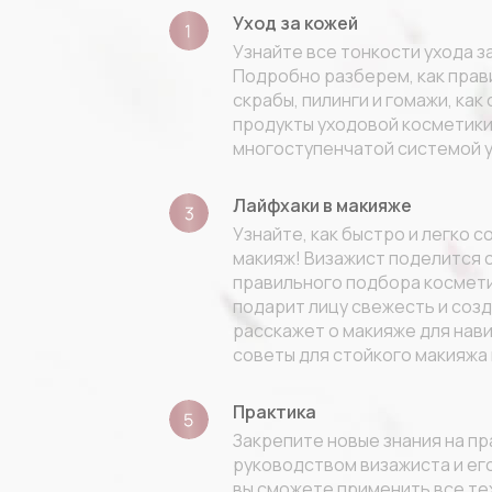
Уход за кожей
Узнайте все тонкости ухода з
Подробно разберем, как прав
скрабы, пилинги и гомажи, как
продукты уходовой косметики
многоступенчатой системой у
Лайфхаки в макияже
Узнайте, как быстро и легко 
макияж! Визажист поделится 
правильного подбора космети
подарит лицу свежесть и созд
расскажет о макияже для нави
советы для стойкого макияжа 
Практика
Закрепите новые знания на пр
руководством визажиста и ег
вы сможете применить все те