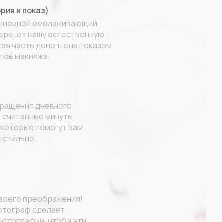
рия и показ)
 дневной омолаживающий
черкнет вашу естественную
ая часть дополнена показом
апов макияжа.
вращения дневного
а считанные минуты.
 которые помогут вам
 стильно.
воего преображения!
отограф сделает
отографии, чтобы эти