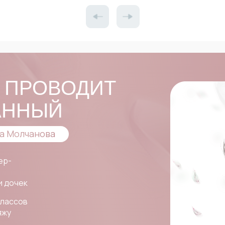
 ПРОВОДИТ
АННЫЙ
а Молчанова
ер-
и дочек
классов
яжу